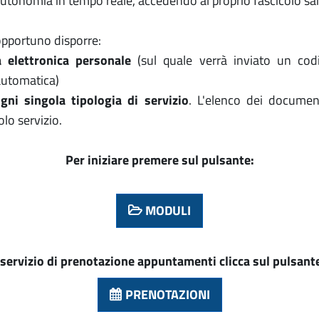
autonomia in tempo reale, accedendo al proprio fascicolo san
 opportuno disporre:
a elettronica personale
(sul quale verrà inviato un codic
 automatica)
gni singola tipologia di servizio
. L'elenco dei document
olo servizio.
Per iniziare premere sul pulsante:
MODULI
 servizio di prenotazione appuntamenti clicca sul pulsant
PRENOTAZIONI