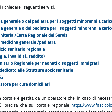
i richiedere i seguenti
servizi
:
 generale o del pediatra per i soggetti minorenni a caric
a generale o del pediatra per i soggetti minorenni a caric
nitaria /Carta Regionale dei Servizi
i medicina generale /pediatra
izio sanitario regionale
ia, invalidità, reddito)
anitario Regionale per neonati o soggetti immigrati
dicato alle Strutture sociosanitarie
S2
estore per cure domiciliari
e portale è gestita da un operatore che, in caso di necessi
Si precisa che sul portale regionale
https://www.fascicolo