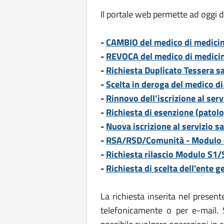
Il portale web permette ad oggi d
-
CAMBIO del medico di medicina
-
REVOCA
del medico di medicin
-
Richiesta Duplicato Tessera sa
-
Scelta in deroga del medico d
-
Rinnovo dell’iscrizione al serv
-
Richiesta di esenzione (patolog
-
Nuova iscrizione al servizio s
-
RSA/RSD/Comunità - Modulo de
-
Richiesta rilascio Modulo S1/
-
Richiesta di scelta dell'ente g
La richiesta inserita nel present
telefonicamente o per e-mail. 